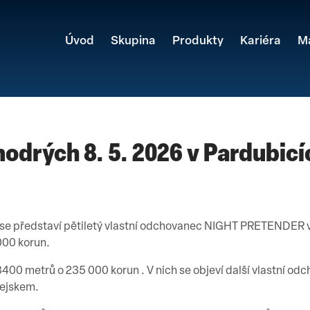
Úvod
Skupina
Produkty
Kariéra
M
odrých 8. 5. 2026 v Pardubicí
 se představí pětiletý vlastní odchovanec NIGHT PRETENDER v
000 korun.
3400 metrů o 235 000 korun . V nich se objeví další vlastní odc
tejskem.