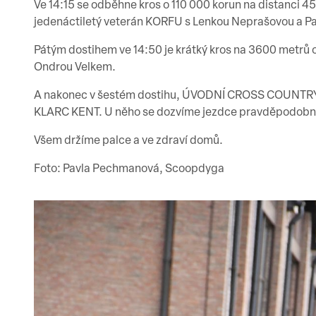
Ve 14:15 se odběhne kros o 110 000 korun na distanci 
jedenáctiletý veterán KORFU s Lenkou Neprašovou a 
Pátým dostihem ve 14:50 je krátký kros na 3600 metrů
Ondrou Velkem.
A nakonec v šestém dostihu, ÚVODNÍ CROSS COUNTRY K
KLARC KENT. U něho se dozvíme jezdce pravděpodobně a
Všem držíme palce a ve zdraví domů.
Foto: Pavla Pechmanová, Scoopdyga