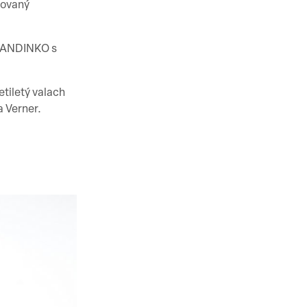
vovaný
 MANDINKO s
iletý valach
 Verner.