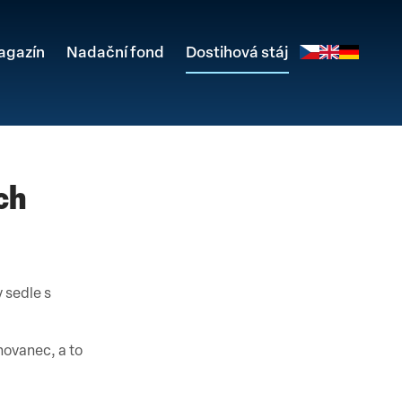
agazín
Nadační fond
Dostihová stáj
ch
 sedle s
hovanec, a to