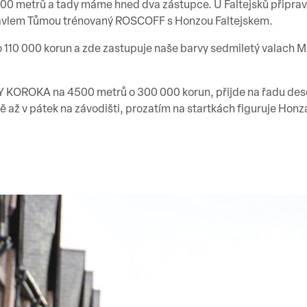
4500 metrů a tady máme hned dva zástupce. U Faltejsků připra
Pavlem Tůmou trénovaný ROSCOFF s Honzou Faltejskem.
 o 110 000 korun a zde zastupuje naše barvy sedmiletý valach
OROKA na 4500 metrů o 300 000 korun, přijde na řadu deset
ž v pátek na závodišti, prozatím na startkách figuruje Honza