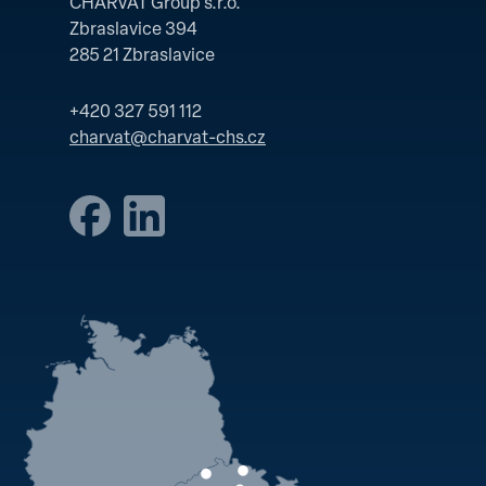
CHARVÁT Group s.r.o.
Zbraslavice 394
285 21 Zbraslavice
+420 327 591 112
charvat@charvat-chs.cz