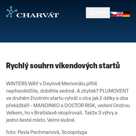
MENU
Rychlý souhrn víkendových startů
WINTERS WAY v Deylově Memoriálu příliš
nepřesvědčila, doběhla sedmá. A zbytek? PLUMOVENT
ve druhém životním startu vyhrál o více jak 2 délky a oba
překážkáři - MANDINKO a DOCTOR RISK, vedení Ondrou
Velkem, ho v Bratislavě okopírovali. Takže 3 výhry a
jedno šesté místo. Velmi slušné.
foto: Pavla Pechmanová, Scoopdyga