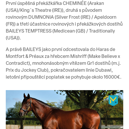
První úspěšná překážkářka CHEMINÉE (Arakan
(USA)/King´s Theatre (IRE)), druhá s původem
rovinovým DUMNONIA (Silver Frost (IRE) / Apeldoorn
(FR)) a třetí účastnice rovinových i překážkových dostihů
BAILEYS TEMPTRESS (Medicean (GB) / Traditionally
(USA)).
A právě BAILEYS jako první odcestovala do Haras de
Montfort & Préaux za hřebcem Mishriff (Make Believe x
Contradict), mnohonásobným vítězem Gr1 dostihů (m.j.
Prix du Jockey Club), pokračovatelem linie Dubawi,
letošní připouštěcí poplatek se pohybuje okolo 16000€.