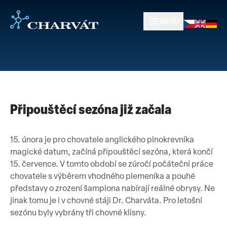
MENU
Připouštěcí sezóna již začala
15. února je pro chovatele anglického plnokrevníka
magické datum, začíná připouštěcí sezóna, která končí
15. července. V tomto období se zúročí počáteční práce
chovatele s výběrem vhodného plemeníka a pouhé
představy o zrození šampiona nabírají reálné obrysy. Ne
jinak tomu je i v chovné stáji Dr. Charváta. Pro letošní
sezónu byly vybrány tři chovné klisny.