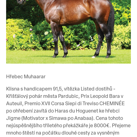
Hřebec Muhaarar
Klisna s handicapem 91,5, vítězka Listed dostihů -
Křišťálový pohár města Pardubic, Prix Leopold Bara v
Auteuil, Premio XVII Corsa Siepi di Treviso CHEMINÉE
po ohřebení zavítá do Haras du Hoguenet ke hřebci
Jigme (Motivator x Simawa po Anabaa). Cena tohoto
nejúspěšnějšího tříletého překážkáře je 8000€. Přejeme
mnoho štěstí na počátku dlouhé cesty za vysněným