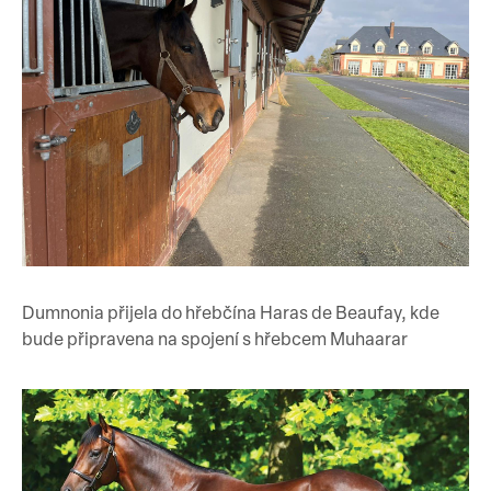
Dumnonia přijela do hřebčína Haras de Beaufay, kde
bude připravena na spojení s hřebcem Muhaarar