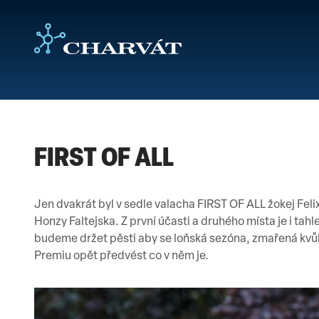
FIRST OF ALL
Jen dvakrát byl v sedle valacha FIRST OF ALL žokej Fel
Honzy Faltejska. Z první účasti a druhého místa je i tahl
budeme držet pěsti aby se loňská sezóna, zmařená kvů
Premiu opět předvést co v něm je.