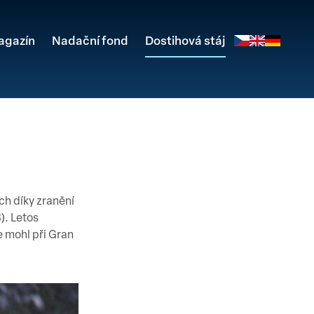
agazín
Nadační fond
Dostihová stáj
ch díky zranění
). Letos
 mohl při Gran