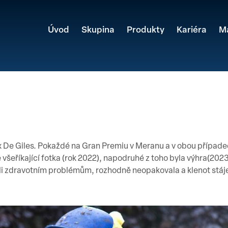
Úvod
Skupina
Produkty
Kariéra
M
ix De Giles. Pokaždé na Gran Premiu v Meranu a v obou případe
e všeříkající fotka (rok 2022), napodruhé z toho byla výhra(2023
li zdravotním problémům, rozhodně neopakovala a klenot stáje