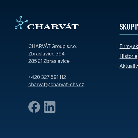
SKUPI
CHARVÁT Group s.r.o.
Firmy s
Zbraslavice 394
Historie
285 21 Zbraslavice
Aktualit
+420 327 591 112
charvat@charvat-chs.cz