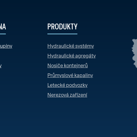
NA
PRODUKTY
kupiny
Hydraulické systémy
Hydraulické agregáty
y
Nosiče kontejnerů
Průmyslové kapaliny
Letecké podvozky
Nerezová zařízení