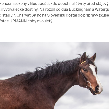
oncem sezony v Budapešti, kde doběhnul čtvrtý před stájov
íl vytrvalecké dostihy. Na rozdíl od dua Buckingham a Waterg
tájí Dr. Charvát SK ho na Slovensku dostal do přípravy zkuše
 fotce UPMANN coby dvouletý.