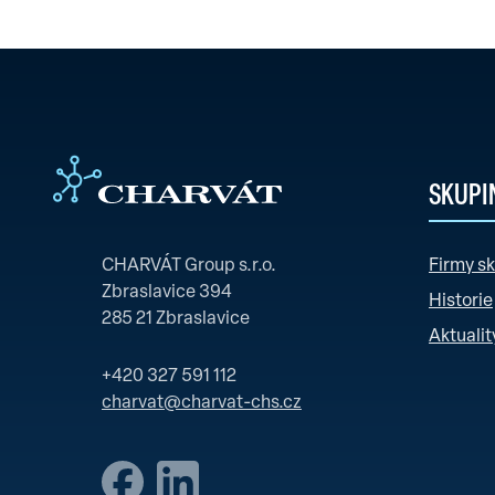
SKUPI
CHARVÁT Group s.r.o.
Firmy s
Zbraslavice 394
Historie
285 21 Zbraslavice
Aktualit
+420 327 591 112
charvat@charvat-chs.cz