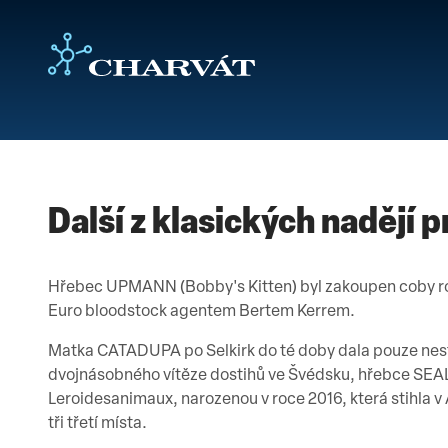
Další z klasických nadějí
Hřebec UPMANN (Bobby's Kitten) byl zakoupen coby roč
Euro bloodstock agentem Bertem Kerrem.
Matka CATADUPA po Selkirk do té doby dala pouze nest
dvojnásobného vítěze dostihů ve Švédsku, hřebce SEA
Leroidesanimaux, narozenou v roce 2016, která stihla v A
tři třetí místa.