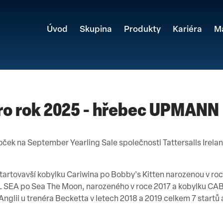
Úvod
Skupina
Produkty
Kariéra
M
 pro rok 2025 - hřebec UPMANN
ek na September Yearling Sale společnosti Tattersalls Irelan
artovavší kobylku Cariwina po Bobby's Kitten narozenou v ro
L SEA po Sea The Moon, narozeného v roce 2017 a kobylku CA
nglii u trenéra Becketta v letech 2018 a 2019 celkem 7 startů a