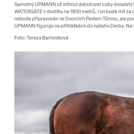
Samotný UPMANN už stihnul debutovat coby dvouletý k
WATERGATE v dostihu na 1800 metrů. I on bude mít za c
nebude připravován ve Dvorcích Pavlem Tůmou, ale pod s
UPMANN figuruje na přihláškách do našeho Derby. Na
Foto: Tereza Bartoníková