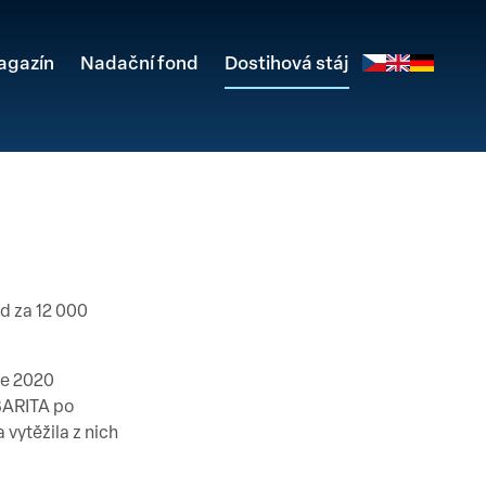
agazín
Nadační fond
Dostihová stáj
d za 12 000
ce 2020
BARITA po
 vytěžila z nich