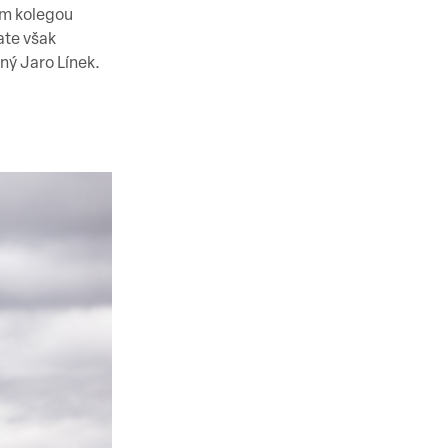
ým kolegou
ate však
ný Jaro Línek.