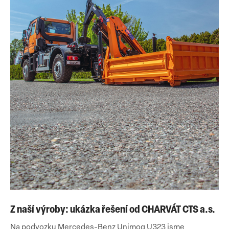
Z naší výroby: ukázka řešení od CHARVÁT CTS a.s.
Na podvozku Mercedes-Benz Unimog U323 jsme