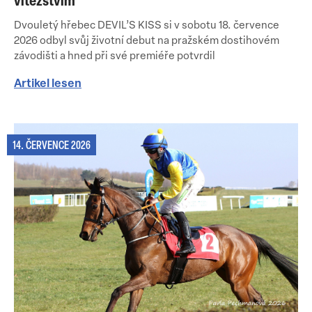
vítězstvím
Dvouletý hřebec DEVIL’S KISS si v sobotu 18. července
2026 odbyl svůj životní debut na pražském dostihovém
závodišti a hned při své premiéře potvrdil
Artikel lesen
14. ČERVENCE 2026