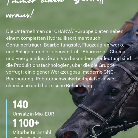
voraus!
Die Unternehmen der CHARVÁT-Gruppe bieten neben
einem kompletten Hydrauliksortiment auch
Containerträger, Bearbeitungsöle, Flugzeugfahrwerke
und Anlagen für die Lebensmittel-, Pharmazie-, Chemie-
und Energieindustrie an. Von besonderer Bedeutung sind
die Produktionstechnologien, über die die Gruppe
verfügt: ein eigener Werkzeugbau, moderne CNC-
Bearbeitung, Roboterschweißarbeitsplätze sowie
chemische und thermische Behandlung.
140
Umsatz in Mio. EUR
1 100+
Mitarbeiteranzahl